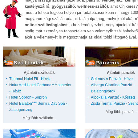
Magyarországi
szállás (szálloda, panzió, vendégház, kempi
kastélyszálló, gyógyszálló, wellness-szálló),
amit Ön keres?
most a lehető legjobb helyen jár: adatbázisunkban mintegy 100
magyarországi
szállás
adatait találhatja meg, melyeknél akár r
online szállásfoglalást
is kezdeményezhet, vagy ajánlatot kér
pedig már személyes tapasztalata van valameyik szálláshelyről
akár a véleményét is megoszthatja az oldal többi látogatójával.
Ajánlott szállodák
Ajánlott panziók
Thermal Hotel Fit - Hévíz
Gelencsér Panzió - Hévíz
NaturMed Hotel Carbona****superior
Albergo Giardino Panzió -
- Hévíz
Balatongyörök
Hotel Sopron - Sopron
Alpokalja Panzió - Kőszeg
Hotel Balaton*** Semira Day Spa -
Zsida Termál Panzió - Szent
Zalaegerszeg
Még több panzió...
Még több szálloda...