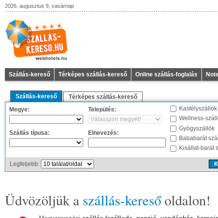
2026. augusztus 9, vasárnap
Szállás-kereső
Térképes szállás-kereső
Online szállás-foglalás
Not
Szállás-kereső
Térképes szállás-kereső
Kastélyszállók
Megye:
Település:
Wellness-szál
Gyógyszállók
Szállás típusa:
Elnevezés:
Bababarát szá
Kisállat-barát 
Legfeljebb:
Üdvözöljük a
szállás-kereső
oldalon!